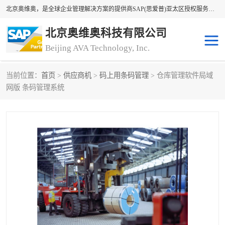
北京奥维奥，是全球企业管理解决方案的提供商SAP(思爱普)亚太区授权服务商领军者，SAP金牌服务商和代理商。企业ERP系统软件，SAP软件实施，17年来服务客户1500多家。提供SAP Business One，SAP Business ByDesign，SAP S/4HANA Cloud，SAP Analytics Cloud （分析云）等产品与解决方案。咨询专线：400-890-8880
北京奥维奥科技有限公司
Beijing AVA Technology, Inc.
当前位置：
首页
>
供应商机
>
码上用条码管理
> 仓库管理软件局域
sap系统
erp管理系统
网版 条码管理系统
erp系统
erp企业管理软件
sap软件开发
sap管理系统
码上用条码管理
扫码系统
工厂ERP软件
制造业ERP系统
工厂ERP系统
皮具厂erp系统