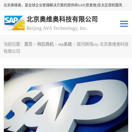
北京奥维奥，是全球企业管理解决方案的提供商SAP(思爱普)亚太区授权服务商领军者，SAP金牌服务商和代理商。企业ERP系统软件，SAP软件实施，17年来服务客户1500多家。提供SAP Business One，SAP Business ByDesign，SAP S/4HANA Cloud，SAP Analytics Cloud （分析云）等产品与解决方案。咨询专线：400-890-8880
北京奥维奥科技有限公司
Beijing AVA Technology, Inc.
当前位置：
首页
>
供应商机
>
erp系统
> 银河跨境erp 北京奥维奥科技
sap系统
erp管理系统
有限公司
erp系统
erp企业管理软件
sap软件开发
sap管理系统
码上用条码管理
扫码系统
工厂ERP软件
制造业ERP系统
工厂ERP系统
皮具厂erp系统