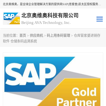
北京奥维奥，是全球企业管理解决方案的提供商SAP(思爱普)亚太区授权服务商领军者，SAP金牌服务商和代理商。企业ERP系统软件，SAP软件实施，17年来服务客户1500多家。提供SAP Business One，SAP Business ByDesign，SAP S/4HANA Cloud，SAP Analytics Cloud （分析云）等产品与解决方案。咨询专线：400-890-8880
北京奥维奥科技有限公司
Beijing AVA Technology, Inc.
当前位置：
首页
>
供应商机
>
码上用条码管理
> 仓库管家婆进销存
sap系统
erp管理系统
软件 仓储条码追溯系统
erp系统
erp企业管理软件
sap软件开发
sap管理系统
码上用条码管理
扫码系统
工厂ERP软件
制造业ERP系统
工厂ERP系统
皮具厂erp系统