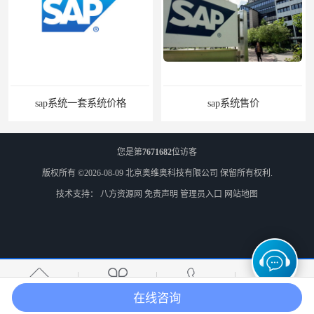
系统价格
sap系统售价
您是第
7671682
位访客
版权所有 ©2026-08-09
北京奥维奥科技有限公司
保留所有权利.
技术支持：
八方资源网
免责声明
管理员入口
网站地图
SAP管理系统软件 北京奥维奥
erp企业管理软件
在线咨询
首页
产品分类
热线电话
在线咨询