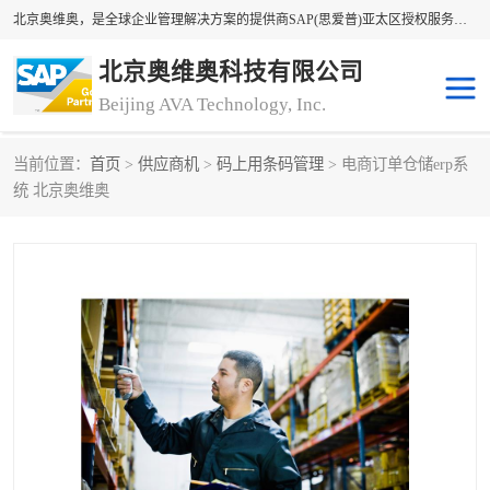
北京奥维奥，是全球企业管理解决方案的提供商SAP(思爱普)亚太区授权服务商领军者，SAP金牌服务商和代理商。企业ERP系统软件，SAP软件实施，17年来服务客户1500多家。提供SAP Business One，SAP Business ByDesign，SAP S/4HANA Cloud，SAP Analytics Cloud （分析云）等产品与解决方案。咨询专线：400-890-8880
北京奥维奥科技有限公司
Beijing AVA Technology, Inc.
当前位置：
首页
>
供应商机
>
码上用条码管理
> 电商订单仓储erp系
sap系统
erp管理系统
统 北京奥维奥
erp系统
erp企业管理软件
sap软件开发
sap管理系统
码上用条码管理
扫码系统
工厂ERP软件
制造业ERP系统
工厂ERP系统
皮具厂erp系统