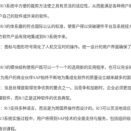
∶R/3系统中方便的裁剪方法使之具有灵活的适应性，从而能满足各种用户
户自己的软件或外来的软件。
：R/3的体系磨的符合国际公认的标准，使客户得以突破硬件平台及系统技
方软件产品有效地集成到R/3系统中来。
好：图标与图形符号简化了人机交互时的操作。统一设计的用户界面确保
：R/3的模块结构使用户既可以一个一个的选用新的实用程序，也可以完
作为用户的商业伙伴SAP始终不断地为集成化软件的质量设立越来越多的
益：信息处理是取得完争优势的要点之一。当竞争和加剧时，企业必须更
理软件，而R/3正是这种软件的优良典型。
用：R/3支持多种语言，而且是为跨国界操作而设计的。R/3可以灵活地适
：R/3系统实施过程中，用户将得到SAP技术的全面支持与服务，包括组
培训课程。