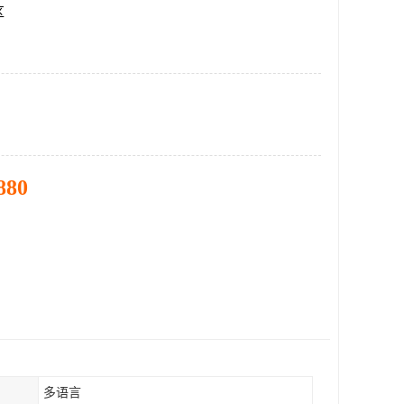
区
880
多语言