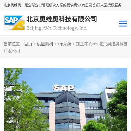
北京奥维奥，是全球企业管理解决方案的提供商SAP(思爱普)亚太区授权服务商领军者，SAP金牌服务商和代理商。企业ERP系统软件，SAP软件实施，17年来服务客户1500多家。提供SAP Business One，SAP Business ByDesign，SAP S/4HANA Cloud，SAP Analytics Cloud （分析云）等产品与解决方案。咨询专线：400-890-8880
北京奥维奥科技有限公司
Beijing AVA Technology, Inc.
当前位置：
首页
>
供应商机
>
erp系统
> 加工中心erp 北京奥维奥科技
sap系统
erp管理系统
有限公司
erp系统
erp企业管理软件
sap软件开发
sap管理系统
码上用条码管理
扫码系统
工厂ERP软件
制造业ERP系统
工厂ERP系统
皮具厂erp系统