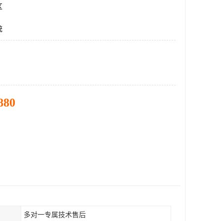
区
统
880
多对一专属技术售后